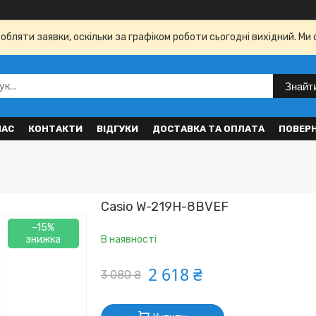
бляти заявки, оскільки за графіком роботи сьогодні вихідний. Ми 
Знайт
НАС
КОНТАКТИ
ВІДГУКИ
ДОСТАВКА ТА ОПЛАТА
ПОВЕР
Casio W-219H-8BVEF
–15%
В наявності
2 618 ₴
3 080 ₴