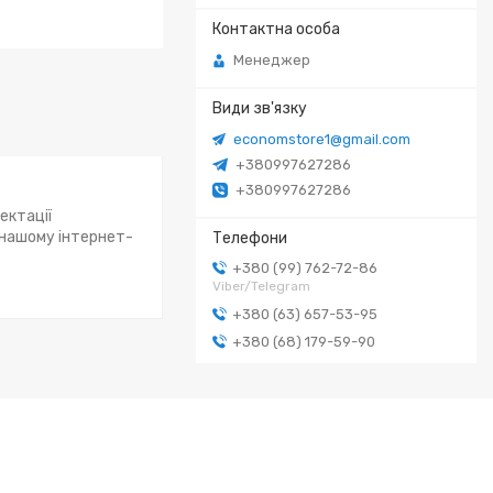
Менеджер
economstore1@gmail.com
+380997627286
+380997627286
ектації
 нашому інтернет-
+380 (99) 762-72-86
Viber/Telegram
+380 (63) 657-53-95
+380 (68) 179-59-90