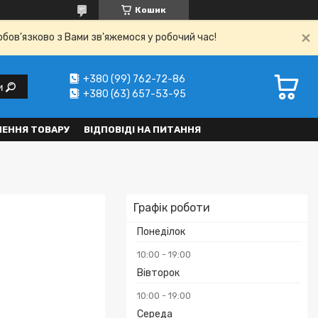
Кошик
обов'язково з Вами зв'яжемося у робочий час!
+380 (99) 762-72-86
и
+380 (63) 657-53-95
НЕННЯ ТОВАРУ
ВІДПОВІДІ НА ПИТАННЯ
Графік роботи
Понеділок
10:00
19:00
Вівторок
10:00
19:00
Середа