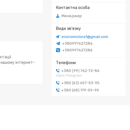
Менеджер
economstore1@gmail.com
+380997627286
+380997627286
ктації
 нашому інтернет-
+380 (99) 762-72-86
Viber/Telegram
+380 (63) 657-53-95
+380 (68) 179-59-90