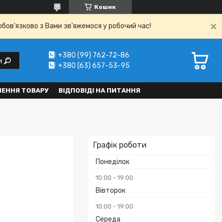
Кошик
обов'язково з Вами зв'яжемося у робочий час!
+380 (99) 762-72-86
и
+380 (63) 657-53-95
НЕННЯ ТОВАРУ
ВІДПОВІДІ НА ПИТАННЯ
Графік роботи
Понеділок
10:00
19:00
Вівторок
10:00
19:00
Середа