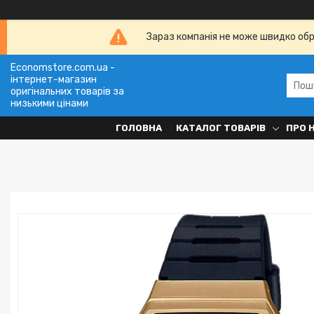
Зараз компанія не може швидко обро
Economstore.com.ua -
інтернет-магазин
оригінальних товарів за
низькими цінами
ГОЛОВНА
КАТАЛОГ ТОВАРІВ
ПРО 